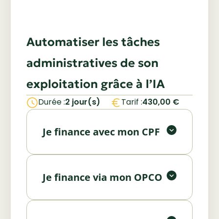
Automatiser les tâches
administratives de son
exploitation grâce à l’IA
Utilisez votre Compte Personnel
Durée :
2 jour(s)
Tarif :
430,00
€
de Formation (CPF) pour financer
Vous êtes salarié ou employeur ?
tout ou partie de votre formation.
Bénéficiez d’un financement via
Je finance avec mon CPF
votre OPCO. Nous vous
Financer avec mon CPF
accompagnons dans les
Vous souhaitez investir
démarches.
personnellement dans votre
Je finance via mon OPCO
formation ? Contactez-nous pour
Demander un devis
un accompagnement
personnalisé.