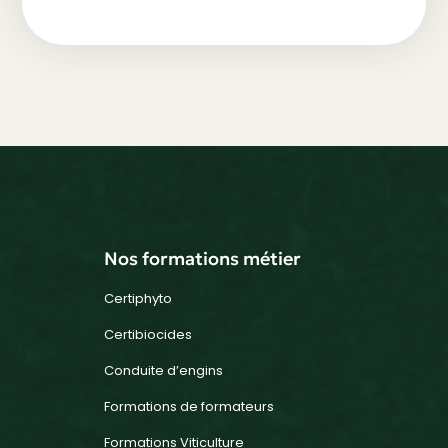
https://www.moncompteformation.gouv.fr/espace-prive/html/#/formation/recherche/45239747400043_certibiocidenuuisiblesP/45239747400043_certibiocidenuisiblesP?contexteFormation=ACTIVITE_PROFESSIONNELLE
Nos formations métier
Certiphyto
Certibiocides
Conduite d’engins
Formations de formateurs
Formations Viticulture