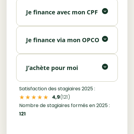
Vous êtes salarié ou employeur ?
tout ou partie de votre formation.
Bénéficiez d’un financement via
Je finance avec mon CPF
votre OPCO. Nous vous
Financer avec mon CPF
accompagnons dans les
Vous souhaitez investir
démarches.
personnellement dans votre
Je finance via mon OPCO
formation ? Contactez-nous pour
Demander un devis
un accompagnement
personnalisé.
J’achète pour moi
Faire une pré-inscription
Satisfaction des stagiaires 2025 :
★★★★★
★★★★★
4,9
(121)
Nombre de stagiaires formés en 2025 :
121