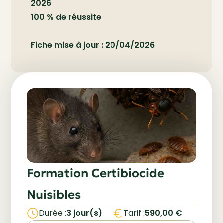
2026
100 % de réussite
Fiche mise à jour : 20/04/2026
Formation Certibiocide
Nuisibles
Utilisez votre Compte Personnel
Durée :
3 jour(s)
Tarif :
590,00
€
de Formation (CPF) pour financer