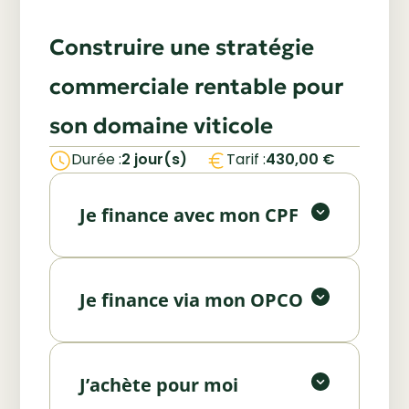
Construire une stratégie
commerciale rentable pour
son domaine viticole
Utilisez votre Compte Personnel
Durée :
2 jour(s)
Tarif :
430,00
€
de Formation (CPF) pour financer
Vous êtes salarié ou employeur ?
tout ou partie de votre formation.
Bénéficiez d’un financement via
Je finance avec mon CPF
votre OPCO. Nous vous
Financer avec mon CPF
accompagnons dans les
Vous souhaitez investir
démarches.
personnellement dans votre
Je finance via mon OPCO
formation ? Contactez-nous pour
Demander un devis
un accompagnement
personnalisé.
J’achète pour moi
Faire une pré-inscription