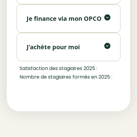
accompagnons dans les
Vous souhaitez investir
démarches.
personnellement dans votre
Je finance via mon OPCO
formation ? Contactez-nous pour
Demander un devis
un accompagnement
personnalisé.
J’achète pour moi
Faire une pré-inscription
Satisfaction des stagiaires 2025 :
Nombre de stagiaires formés en 2025 :