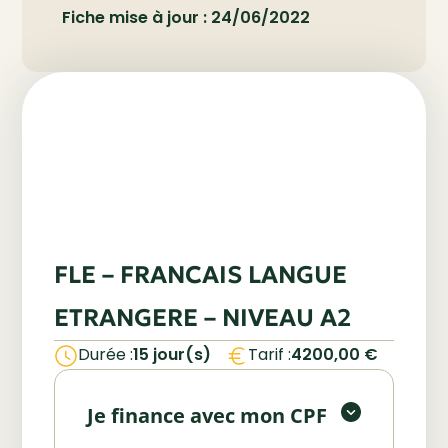
Fiche mise à jour : 24/06/2022
FLE – FRANCAIS LANGUE
ETRANGERE – NIVEAU A2
Utilisez votre Compte Personnel
Durée :
15 jour(s)
Tarif :
4200,00
€
de Formation (CPF) pour financer
Vous êtes salarié ou employeur ?
tout ou partie de votre formation.
Bénéficiez d’un financement via
Je finance avec mon CPF
votre OPCO. Nous vous
Financer avec mon CPF