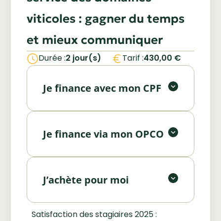
viticoles : gagner du temps
et mieux communiquer
Utilisez votre Compte Personnel
Durée :
2 jour(s)
Tarif :
430,00
€
de Formation (CPF) pour financer
Vous êtes salarié ou employeur ?
tout ou partie de votre formation.
Bénéficiez d’un financement via
Je finance avec mon CPF
votre OPCO. Nous vous
Financer avec mon CPF
accompagnons dans les
Vous souhaitez investir
démarches.
personnellement dans votre
Je finance via mon OPCO
formation ? Contactez-nous pour
Demander un devis
un accompagnement
personnalisé.
J’achète pour moi
Faire une pré-inscription
Satisfaction des stagiaires 2025 :