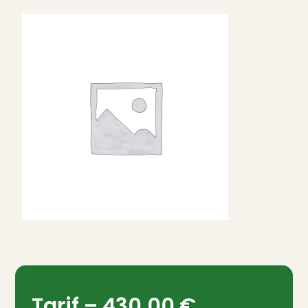
Tarif –
430,00
€