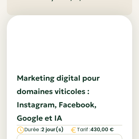
Marketing digital pour
domaines viticoles :
Instagram, Facebook,
Google et IA
Utilisez votre Compte Personnel
Durée :
2 jour(s)
Tarif :
430,00
€
de Formation (CPF) pour financer
Vous êtes salarié ou employeur ?