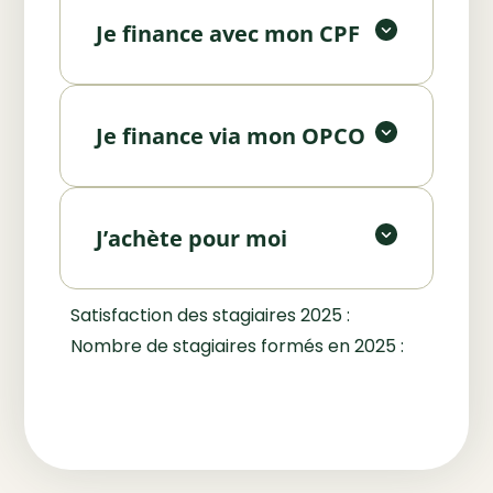
tout ou partie de votre formation.
Bénéficiez d’un financement via
Je finance avec mon CPF
votre OPCO. Nous vous
Financer avec mon CPF
accompagnons dans les
Vous souhaitez investir
démarches.
personnellement dans votre
Je finance via mon OPCO
formation ? Contactez-nous pour
Demander un devis
un accompagnement
personnalisé.
J’achète pour moi
Faire une pré-inscription
Satisfaction des stagiaires 2025 :
Nombre de stagiaires formés en 2025 :