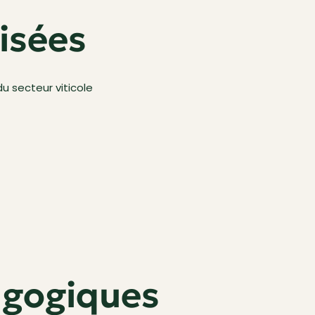
isées
 secteur viticole
gogiques