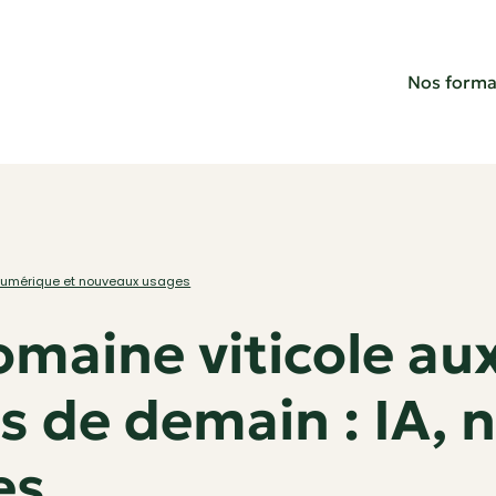
Nos forma
, numérique et nouveaux usages
omaine viticole au
s de demain : IA, 
es