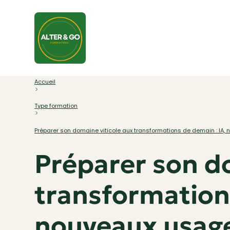
Accueil
Type formation
Préparer son domaine viticole aux transformations de demain : IA
Préparer son d
transformation
nouveaux usag