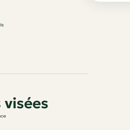
ls
visées
ace