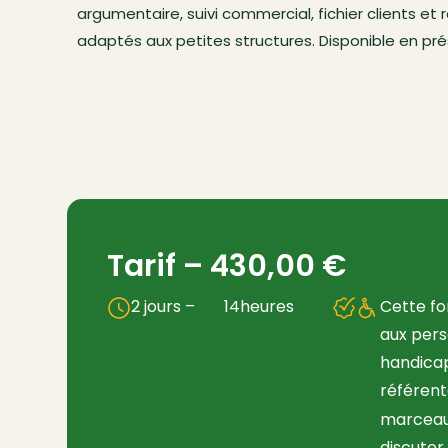
argumentaire, suivi commercial, fichier clients e
adaptés aux petites structures. Disponible en pré
Tarif –
430,00
€
2 jours –
14
heures
Cette fo
aux pers
handica
référent
marcea
discuter.