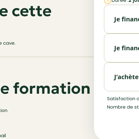
Durée :
2 jo
e cette
Je fina
e cave.
Je fina
Vous êtes 
Utilisez v
financeme
J’achèt
e formation
pour finan
accompagn
Finance
Demande
Vous souha
Satisfaction d
formation
Nombre de sta
ion
accompagn
Faire un
ail