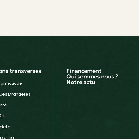
ons transverses
Financement
Qui sommes nous ?
Notre actu
nformatique
ues Etrangères
rité
RH
cielle
keting