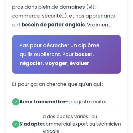
pros dans plein de domaines (viti,
commerce, sécurité...), et nos apprenants
ont
besoin de parler anglais
. Vraiment.
Pas pour décrocher un diplôme
qu'ils oublieront. Pour
bosser
,
négocier
,
voyager
,
évoluer
.
Et pour ça, on cherche quelqu'un qui :
Aime transmettre
– pas juste réciter
à des publics variés : du
S'adapte
commercial export au technicien
viticole