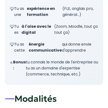
Tu as
expérience en
(FLE, anglais pro,
une
formation
général...)
Tu
à l'aise avec le
(Zoom, Moodle, tout ça
es
digital
tout ça)
Tu as
énergie
qui donne envie
cette
communicative
d'apprendre
Bonus
tu connais le monde de l'entreprise ou
:
tu as un domaine d'expertise
(commerce, technique, etc.)
Modalités