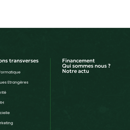
ons transverses
Financement
Qui sommes nous ?
Notre actu
nformatique
ues Etrangères
rité
RH
cielle
keting